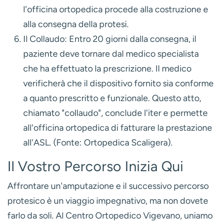
prescrizione da un
medico specialista
(es.
fisiatra, ortopedico) di una struttura pubblica
(ospedale o ambulatorio ASL). La prescrizione
deve essere redatta su un apposito modulo e
deve contenere il codice del dispositivo
richiesto secondo il Nomenclatore.
Il Preventivo:
Con la prescrizione, ci si rivolge a
un'officina ortopedica convenzionata con il
SSN, come il nostro Centro Ortopedico
Vigevano. Il tecnico ortopedico valuterà il caso e
preparerà un preventivo di spesa dettagliato.
La Domanda all'ASL/ASP:
La documentazione
(prescrizione, preventivo, copia del certificato di
invalidità, tessera sanitaria e documento
d'identità) va presentata all'
Ufficio Protesi
della