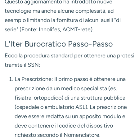
Sanitario Nazionale (SSN)
In Italia, le persone con invalidità riconosciuta hanno
diritto alla fornitura di protesi e ausili a carico del
Servizio Sanitario Nazionale, secondo quanto
stabilito dai
Livelli Essenziali di Assistenza (LEA)
.
Sebbene l'iter burocratico possa sembrare
complesso, conoscere i passaggi corretti è il primo
passo per far valere i propri diritti.
Gli Aventi Diritto e i Nuovi LEA
Hanno diritto alle prestazioni protesiche gli invalidi
civili (con una percentuale superiore al 33%), gli
invalidi di guerra o per servizio, i minori di 18 anni che
necessitano di un intervento riabilitativo, e altre
categorie specifiche come le persone che hanno