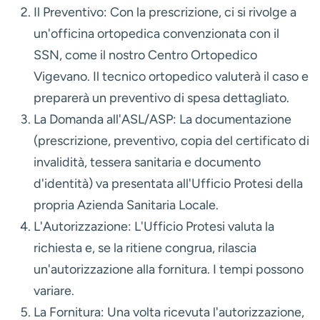
subito un'amputazione e sono in attesa di
riconoscimento dell'invalidità (Fonte: Handylex). La
fornitura è regolamentata dal "Nomenclatore
dell'assistenza protesica", che è stato recentemente
aggiornato con il DPCM del 12 gennaio 2017, reso
pienamente operativo solo alla fine del 2024.
Questo aggiornamento ha introdotto nuove
tecnologie ma anche alcune complessità, ad
esempio limitando la fornitura di alcuni ausili "di
serie" (Fonte: Innolifes, ACMT-rete).
L'Iter Burocratico Passo-Passo
Ecco la procedura standard per ottenere una protesi
tramite il SSN:
La Prescrizione:
Il primo passo è ottenere una