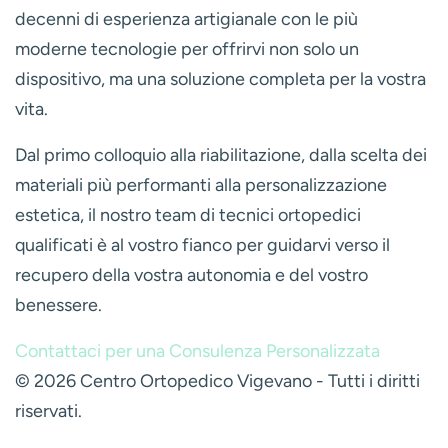
propria Azienda Sanitaria Locale.
L'Autorizzazione:
L'Ufficio Protesi valuta la
richiesta e, se la ritiene congrua, rilascia
un'autorizzazione alla fornitura. I tempi possono
variare.
La Fornitura:
Una volta ricevuta l'autorizzazione,
l'officina ortopedica procede alla costruzione e
alla consegna della protesi.
Il Collaudo:
Entro 20 giorni dalla consegna, il
paziente deve tornare dal medico specialista
che ha effettuato la prescrizione. Il medico
verificherà che il dispositivo fornito sia conforme
a quanto prescritto e funzionale. Questo atto,
chiamato "collaudo", conclude l'iter e permette