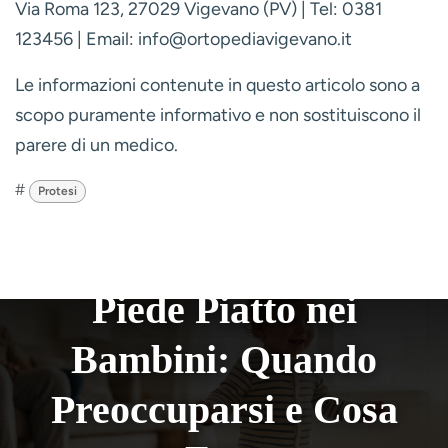
all'officina ortopedica di fatturare la prestazione
all'ASL. (Fonte: Ortopedica Scaligera).
Il Vostro Percorso Inizia Qui
Affrontare un'amputazione e il successivo percorso
protesico è un viaggio impegnativo, ma non dovete
farlo da soli. Al Centro Ortopedico Vigevano, uniamo
decenni di esperienza artigianale con le più
moderne tecnologie per offrirvi non solo un
dispositivo, ma una soluzione completa per la vostra
vita.
Dal primo colloquio alla riabilitazione, dalla scelta dei
materiali più performanti alla personalizzazione
estetica, il nostro team di tecnici ortopedici
qualificati è al vostro fianco per guidarvi verso il